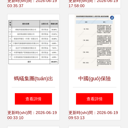
(guī)出臺(tái) 線上
超市及保險(xiǎn)
更新時(shí)間：2026-06-19
更新時(shí)間：2026-06-19
03:35:37
17:58:00
線下監(jiān)管統
代理銷售的理想選
(tǒng)一，"持證上
擇
崗"成行業(yè)底線
螞蟻集團(tuán)出
中國(guó)保險
資40億占股50%組
(xiǎn)行業(yè)協
查看詳情
查看詳情
建消金公司，一季
(xié)會(huì)擬出臺
更新時(shí)間：2026-06-19
更新時(shí)間：2026-06-19
00:33:10
09:53:13