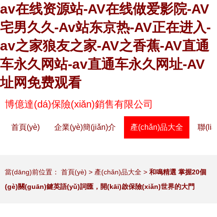
av在线资源站-AV在线做爱影院-AV
宅男久久-Av站东京热-AV正在进入-
av之家狼友之家-AV之香蕉-AV直通
车永久网站-av直通车永久网址-AV
址网免费观看
博億達(dá)保險(xiǎn)銷售有限公司
首頁(yè)
企業(yè)簡(jiǎn)介
產(chǎn)品大全
聯(li
當(dāng)前位置：
首頁(yè)
>
產(chǎn)品大全
>
和鳴精選 掌握20個
(gè)關(guān)鍵英語(yǔ)詞匯，開(kāi)啟保險(xiǎn)世界的大門