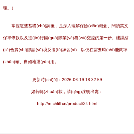
理。）
掌握這些基礎(chǔ)詞匯，是深入理解保險(xiǎn)概念、閱讀英文
保單條款以及進(jìn)行國(guó)際業(yè)務(wù)交流的第一步。建議結
(jié)合實(shí)際語(yǔ)境反復(fù)練習(xí)，以便在需要時(shí)能夠準
(zhǔn)確、自如地運(yùn)用。
更新時(shí)間：2026-06-19 18:32:59
如若轉(zhuǎn)載，請(qǐng)注明出處：
http://m.chlill.cn/product/34.html