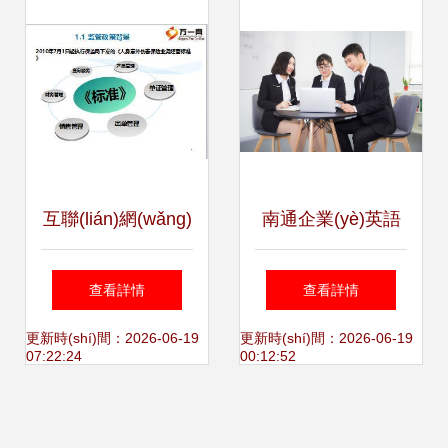
度利潤(rùn)達
(tái)新規(guī) 個
(dá)90億，代理收
(gè)人保險(xiǎn)代
取保險(xiǎn)費(fèi)
理人銷售能力資質
或提升IPO估值
(zhì)等級(jí)標
互聯(lián)網(wǎng)
南通企業(yè)英語
(biāo)準(zhǔn)公開
短險(xiǎn)銷售系
(yǔ)團(tuán)訓
查看詳情
查看詳情
(kāi)征求意見(jiàn)
統(tǒng)太平洋E門
(xùn) 賦能保險
更新時(shí)間：2026-06-19
更新時(shí)間：2026-06-19
07:22:24
00:12:52
店操作詳解——以
(xiǎn)代理銷售，