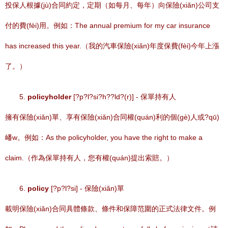
投保人根據(jù)合同約定，定期（如每月、每年）向保險(xiǎn)公司支
付的費(fèi)用。例如：The annual premium for my car insurance
has increased this year.（我的汽車保險(xiǎn)年度保費(fèi)今年上漲
了。）
5.
policyholder
[?p?l?si?h??ld?(r)] - 保單持有人
擁有保險(xiǎn)單、享有保險(xiǎn)合同權(quán)利的個(gè)人或?qū)
嶓w。例如：As the policyholder, you have the right to make a
claim.（作為保單持有人，您有權(quán)提出索賠。）
6.
policy
[?p?l?si] - 保險(xiǎn)單
載明保險(xiǎn)合同具體條款、條件和保障范圍的正式法律文件。例