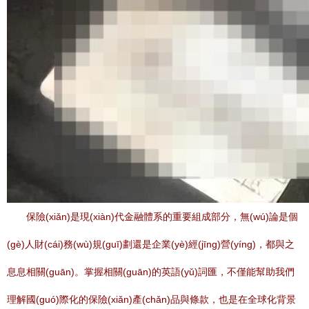
保險(xiǎn)是現(xiàn)代金融體系的重要組成部分，無(wú)論是個
(gè)人財(cái)務(wù)規(guī)劃還是企業(yè)經(jīng)營(yíng)，都與之
息息相關(guān)。掌握相關(guān)的英語(yǔ)詞匯，不僅能幫助我們
理解國(guó)際化的保險(xiǎn)產(chǎn)品與條款，也是在全球化背景