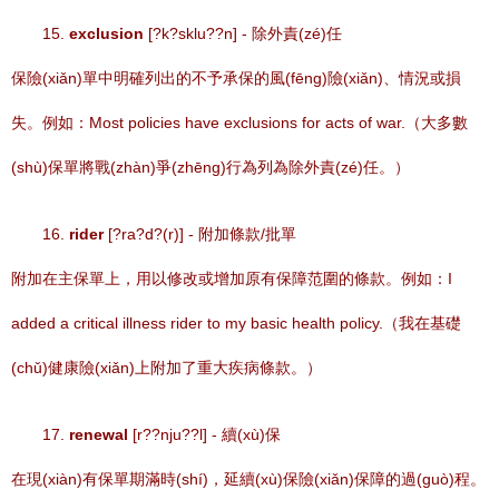
15.
exclusion
[?k?sklu??n] - 除外責(zé)任
保險(xiǎn)單中明確列出的不予承保的風(fēng)險(xiǎn)、情況或損
失。例如：Most policies have exclusions for acts of war.（大多數
(shù)保單將戰(zhàn)爭(zhēng)行為列為除外責(zé)任。）
16.
rider
[?ra?d?(r)] - 附加條款/批單
附加在主保單上，用以修改或增加原有保障范圍的條款。例如：I
added a critical illness rider to my basic health policy.（我在基礎
(chǔ)健康險(xiǎn)上附加了重大疾病條款。）
17.
renewal
[r??nju??l] - 續(xù)保
在現(xiàn)有保單期滿時(shí)，延續(xù)保險(xiǎn)保障的過(guò)程。