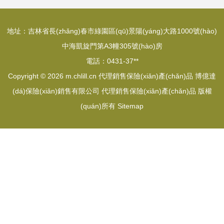
萬(wàn)一保險
開(kāi)拓國(guó)際
地址：吉林省長(zhǎng)春市綠園區(qū)景陽(yáng)大路1000號(hào)
(xiǎn)網(wǎng)代
化市場(chǎng)
中海凱旋門第A3幢305號(hào)房
電話：0431-37**
理收取保險(xiǎn)
Copyright © 2026
m.chlill.cn
代理銷售保險(xiǎn)產(chǎn)品
博億達
(dá)保險(xiǎn)銷售有限公司
代理銷售保險(xiǎn)產(chǎn)品
版權
費(fèi)為例
(quán)所有
Sitemap