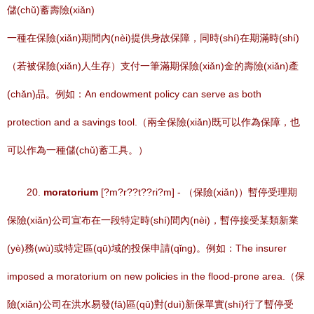
儲(chǔ)蓄壽險(xiǎn)
一種在保險(xiǎn)期間內(nèi)提供身故保障，同時(shí)在期滿時(shí)
（若被保險(xiǎn)人生存）支付一筆滿期保險(xiǎn)金的壽險(xiǎn)產
(chǎn)品。例如：An endowment policy can serve as both
protection and a savings tool.（兩全保險(xiǎn)既可以作為保障，也
可以作為一種儲(chǔ)蓄工具。）
20.
moratorium
[?m?r??t??ri?m] - （保險(xiǎn)）暫停受理期
保險(xiǎn)公司宣布在一段特定時(shí)間內(nèi)，暫停接受某類新業
(yè)務(wù)或特定區(qū)域的投保申請(qǐng)。例如：The insurer
imposed a moratorium on new policies in the flood-prone area.（保
險(xiǎn)公司在洪水易發(fā)區(qū)對(duì)新保單實(shí)行了暫停受