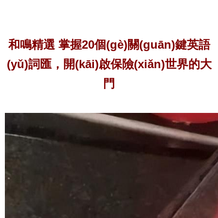
和鳴精選 掌握20個(gè)關(guān)鍵英語
(yǔ)詞匯，開(kāi)啟保險(xiǎn)世界的大
門