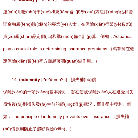
運(yùn)用數(shù)學(xué)和統(tǒng)計(jì)學(xué)方法評(píng)估和管
理金融風(fēng)險(xiǎn)的專業(yè)人士，在保險(xiǎn)行業(yè)負(fù)
責(zé)產(chǎn)品定價(jià)和準(zhǔn)備金計(jì)算。例如：Actuaries
play a crucial role in determining insurance premiums.（精算師在確
定保險(xiǎn)費(fèi)率方面起著關(guān)鍵作用。）
14.
indemnity
[?n?demn?ti] - 損失補(bǔ)償
保險(xiǎn)的一項(xiàng)基本原則，旨在使被保險(xiǎn)人在遭受損失
后恢復(fù)到損失發(fā)生前的經(jīng)濟(jì)狀況，而非從中獲利。例
如：The principle of indemnity prevents over-insurance.（損失補
(bǔ)償原則防止了超額保險(xiǎn)。）