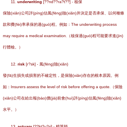
11.
underwriting
[??nd??ra?t??] - 核保
保險(xiǎn)公司評(píng)估風(fēng)險(xiǎn)并決定是否承保、以何種條
款和費(fèi)率承保的過(guò)程。例如：The underwriting process
may require a medical examination.（核保過(guò)程可能要求進(jìn)
行體檢。）
12.
risk
[r?sk] - 風(fēng)險(xiǎn)
發(fā)生損失或損害的不確定性，是保險(xiǎn)存在的根本原因。例
如：Insurers assess the level of risk before offering a quote.（保險
(xiǎn)公司在給出報(bào)價(jià)前會(huì)評(píng)估風(fēng)險(xiǎn)
水平。）
13.
actuary
[??kt?u?ri] - 精算師