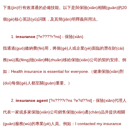
下進(jìn)行有效溝通的必備技能。以下是與保險(xiǎn)相關(guān)的20
個(gè)核心英語(yǔ)詞匯，及其簡(jiǎn)明釋義與用法。
1.
insurance
[?n????r?ns] - 保險(xiǎn)
指通過(guò)繳納費(fèi)用，將個(gè)人或企業(yè)面臨的潛在財(cái)
務(wù)風(fēng)險(xiǎn)轉(zhuǎn)移給保險(xiǎn)公司的契約安排。例
如：Health insurance is essential for everyone.（健康保險(xiǎn)對
(duì)每個(gè)人都至關(guān)重要。）
2.
insurance agent
[?n????r?ns ?e?d??nt] - 保險(xiǎn)代理人
代表一家或多家保險(xiǎn)公司銷售保險(xiǎn)產(chǎn)品并提供相關
(guān)服務(wù)的專業(yè)人員。例如：I contacted my insurance