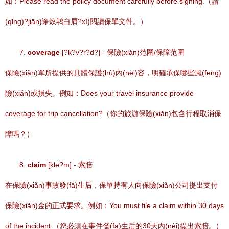
如：Please read the policy document carefully before signing.（請
(qǐng)?jiān)诤炇鹎白屑?xì)閱讀保單文件。）
7.
coverage
[?k?v?r?d?] - 保險(xiǎn)范圍/保障范圍
保險(xiǎn)單所提供的具體保護(hù)內(nèi)容，明確承保哪些風(fēng)
險(xiǎn)或損失。例如：Does your travel insurance provide
coverage for trip cancellation?（你的旅游保險(xiǎn)包含行程取消保
障嗎？）
8.
claim
[kle?m] - 索賠
在保險(xiǎn)事故發(fā)生后，保單持有人向保險(xiǎn)公司提出支付
保險(xiǎn)金的正式要求。例如：You must file a claim within 30 days
of the incident.（您必須在事件發(fā)生后的30天內(nèi)提出索賠。）