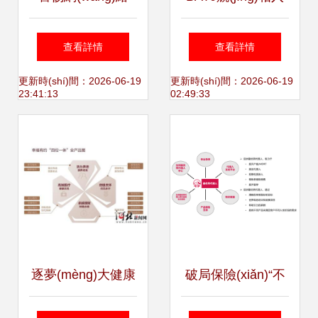
(luò)釣魚陷阱 以代
局保險(xiǎn)業
查看詳情
查看詳情
理收取保險(xiǎn)
(yè)，保險(xiǎn)經
更新時(shí)間：2026-06-19
更新時(shí)間：2026-06-19
23:41:13
02:49:33
費(fèi)為名的詐騙
(jīng)紀(jì)公司緣何
手法解析
備受青睞？——代
理收取保險(xiǎn)
費(fèi)的背后邏輯
逐夢(mèng)大健康
破局保險(xiǎn)“不
做可傳承的“保險
可能三角” 從代理