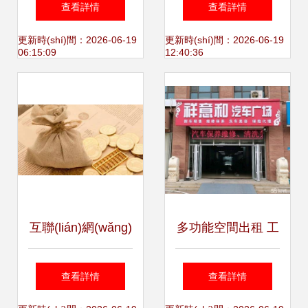
查看詳情
查看詳情
(xiǎn)企業(yè)家”
人雙殺到專業(yè)
更新時(shí)間：2026-06-19
更新時(shí)間：2026-06-19
06:15:09
12:40:36
服務(wù)轉(zhuǎn)
型
互聯(lián)網(wǎng)
多功能空間出租 工
保險(xiǎn)新規
廠、培訓(xùn)班、
查看詳情
查看詳情