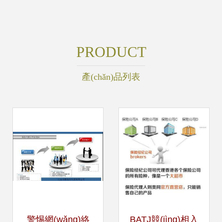
PRODUCT
產(chǎn)品列表
警惕網(wǎng)絡
BATJ競(jìng)相入